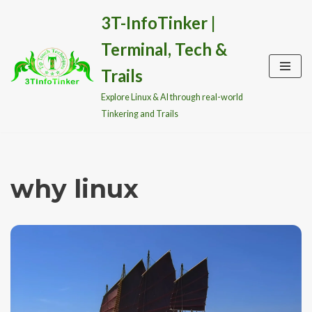
3T-InfoTinker |
Skip
Terminal, Tech &
to
content
Trails
Explore Linux & AI through real-world
Tinkering and Trails
why linux